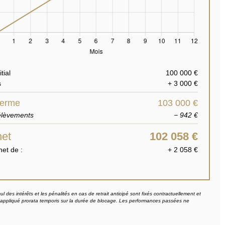
tial
100 000 €
s
+ 3 000 €
terme
103 000 €
élèvements
− 942 €
net
102 058 €
net de :
+ 2 058 €
ul des intérêts et les pénalités en cas de retrait anticipé sont fixés contractuellement et
rut, appliqué prorata temporis sur la durée de blocage. Les performances passées ne